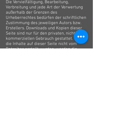
Die Vervielfältigung, Bearbeitung,
Verbreitung und jede Art der Verwertung
außerhalb der Grenzen des
Urheberrechtes bedürfen der schriftlichen
Zustimmung des jeweiligen Autors bzw.
Erstellers. Downloads und Kopien dieser
Seite sind nur für den privaten, nicht
kommerziellen Gebrauch gestattet. Soweit
die Inhalte auf dieser Seite nicht vom
Betreiber erstellt wurden, werden die
Urheberrechte Dritter beachtet.
Insbesondere werden Inhalte Dritter als
solche gekennzeichnet. Sollten Sie
trotzdem auf eine
Urheberrechtsverletzung aufmerksam
werden, bitten wir um einen
entsprechenden Hinweis. Bei
Bekanntwerden von Rechtsverletzungen
werden wir derartige Inhalte umgehend
entfernen.
Quelle:
https://www.e-recht24.de
A&O-Ton 2020